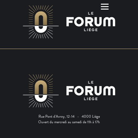
Rue Pont d'Avroy, 12-14 - 4000 Liège
Ouvert du mercredi au samedi de 11h à 17h