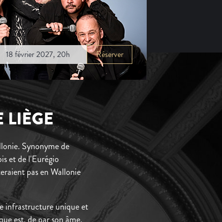
18 février 2027, 20h
Réserver
 LIÈGE
llonie. Synonyme de
is et de l'Eurégio
êteraient pas en Wallonie
e infrastructure unique et
que est, de par son âme,