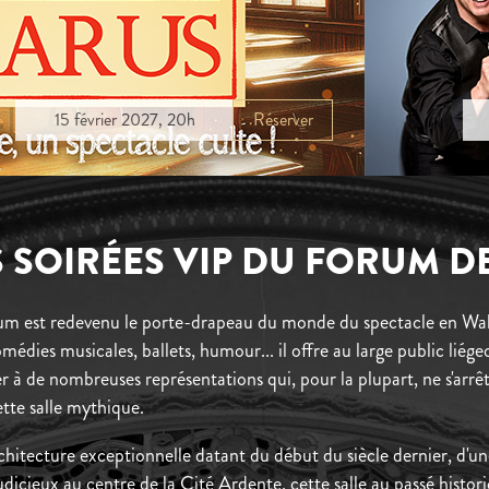
15 février 2027, 20h
Réserver
S SOIRÉES VIP DU FORUM DE
um est redevenu le porte-drapeau du monde du spectacle en Wa
médies musicales, ballets, humour... il offre au large public liégeo
ster à de nombreuses représentations qui, pour la plupart, ne s'arr
ette salle mythique.
chitecture exceptionnelle datant du début du siècle dernier, d'un
icieux au centre de la Cité Ardente, cette salle au passé histori