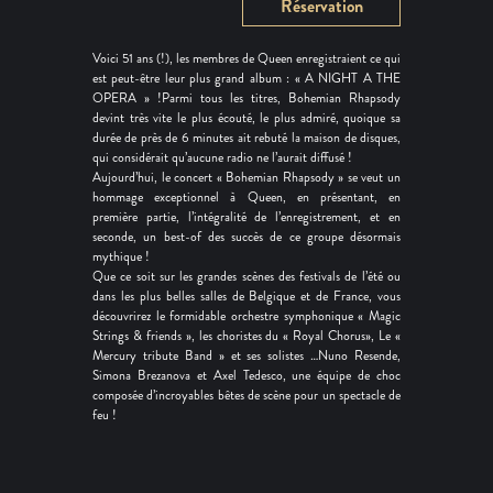
Réservation
Voici 51 ans (!), les membres de Queen enregistraient ce qui
est peut-être leur plus grand album : « A NIGHT A THE
OPERA » !Parmi tous les titres, Bohemian Rhapsody
devint très vite le plus écouté, le plus admiré, quoique sa
durée de près de 6 minutes ait rebuté la maison de disques,
qui considérait qu’aucune radio ne l’aurait diffusé !
Aujourd’hui, le concert « Bohemian Rhapsody » se veut un
hommage exceptionnel à Queen, en présentant, en
première partie, l’intégralité de l’enregistrement, et en
seconde, un best-of des succès de ce groupe désormais
mythique !
Que ce soit sur les grandes scènes des festivals de l’été ou
dans les plus belles salles de Belgique et de France, vous
découvrirez le formidable orchestre symphonique « Magic
Strings & friends », les choristes du « Royal Chorus», Le «
Mercury tribute Band » et ses solistes …Nuno Resende,
Simona Brezanova et Axel Tedesco, une équipe de choc
composée d’incroyables bêtes de scène pour un spectacle de
feu !