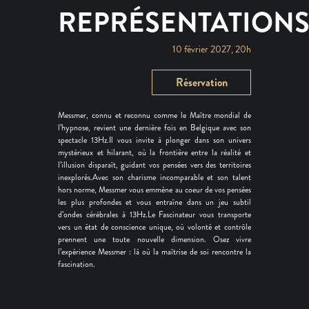
REPRÉSENTATION
10 février 2027, 20h
Réservation
Messmer, connu et reconnu comme le Maître mondial de
l’hypnose, revient une dernière fois en Belgique avec son
spectacle 13Hz.Il vous invite à plonger dans son univers
mystérieux et hilarant, où la frontière entre la réalité et
l’illusion disparaît, guidant vos pensées vers des territoires
inexplorés.Avec son charisme incomparable et son talent
hors norme, Messmer vous emmène au coeur de vos pensées
les plus profondes et vous entraîne dans un jeu subtil
d’ondes cérébrales à 13Hz.Le Fascinateur vous transporte
vers un état de conscience unique, où volonté et contrôle
prennent une toute nouvelle dimension. Osez vivre
l’expérience Messmer : là où la maîtrise de soi rencontre la
fascination.