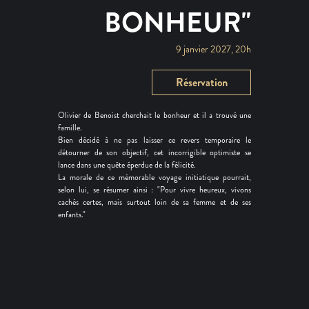
BONHEUR"
9 janvier 2027, 20h
Réservation
Olivier de Benoist cherchait le bonheur et il a trouvé une
famille.
Bien décidé à ne pas laisser ce revers temporaire le
détourner de son objectif, cet incorrigible optimiste se
lance dans une quête éperdue de la félicité.
La morale de ce mémorable voyage initiatique pourrait,
selon lui, se résumer ainsi : "Pour vivre heureux, vivons
cachés certes, mais surtout loin de sa femme et de ses
enfants."