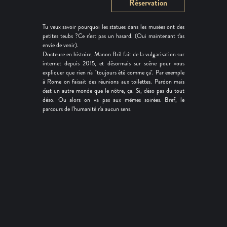
Réservation
Tu veux savoir pourquoi les statues dans les musées ont des
petites teubs ?Ce n'est pas un hasard. (Oui maintenant t'as
envie de venir).
Docteure en histoire, Manon Bril fait de la vulgarisation sur
internet depuis 2015, et désormais sur scène pour vous
expliquer que rien n'a "toujours été comme ça". Par exemple
à Rome on faisait des réunions aux toilettes. Pardon mais
c'est un autre monde que le nôtre, ça. Si, déso pas du tout
déso. Ou alors on va pas aux mêmes soirées. Bref, le
parcours de l'humanité n'a aucun sens.