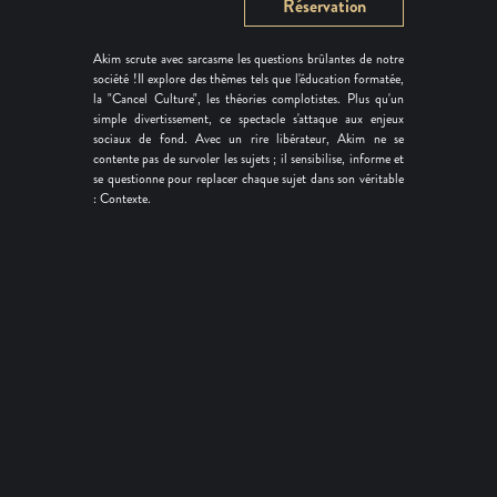
Réservation
Akim scrute avec sarcasme les questions brûlantes de notre
société !Il explore des thèmes tels que l'éducation formatée,
la "Cancel Culture", les théories complotistes. Plus qu'un
simple divertissement, ce spectacle s'attaque aux enjeux
sociaux de fond. Avec un rire libérateur, Akim ne se
contente pas de survoler les sujets ; il sensibilise, informe et
se questionne pour replacer chaque sujet dans son véritable
: Contexte.