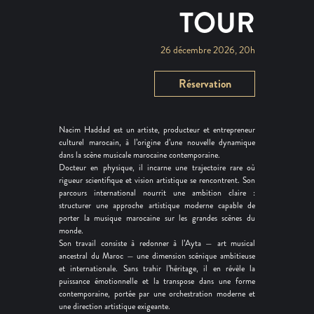
TOUR
26 décembre 2026, 20h
Réservation
Nacim Haddad est un artiste, producteur et entrepreneur
culturel marocain, à l’origine d’une nouvelle dynamique
dans la scène musicale marocaine contemporaine.
Docteur en physique, il incarne une trajectoire rare où
rigueur scientifique et vision artistique se rencontrent. Son
parcours international nourrit une ambition claire :
structurer une approche artistique moderne capable de
porter la musique marocaine sur les grandes scènes du
monde.
Son travail consiste à redonner à l’Ayta — art musical
ancestral du Maroc — une dimension scénique ambitieuse
et internationale. Sans trahir l’héritage, il en révèle la
puissance émotionnelle et la transpose dans une forme
contemporaine, portée par une orchestration moderne et
une direction artistique exigeante.