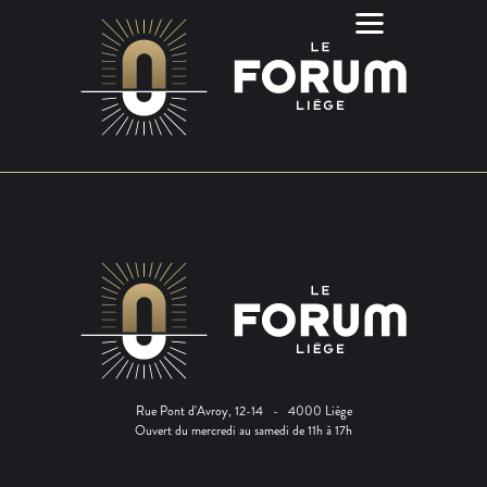
Rue Pont d'Avroy, 12-14 - 4000 Liège
Ouvert du mercredi au samedi de 11h à 17h