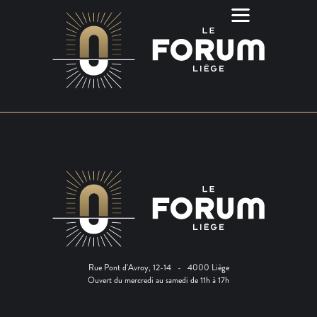
Rue Pont d'Avroy, 12-14 - 4000 Liège
Ouvert du mercredi au samedi de 11h à 17h