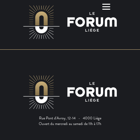
Rue Pont d'Avroy, 12-14 - 4000 Liège
Ouvert du mercredi au samedi de 11h à 17h