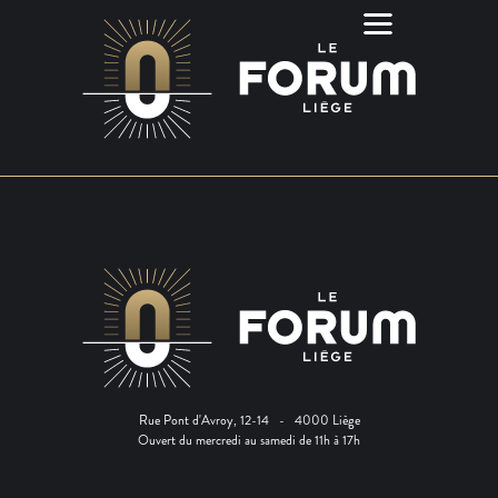
Rue Pont d'Avroy, 12-14 - 4000 Liège
Ouvert du mercredi au samedi de 11h à 17h