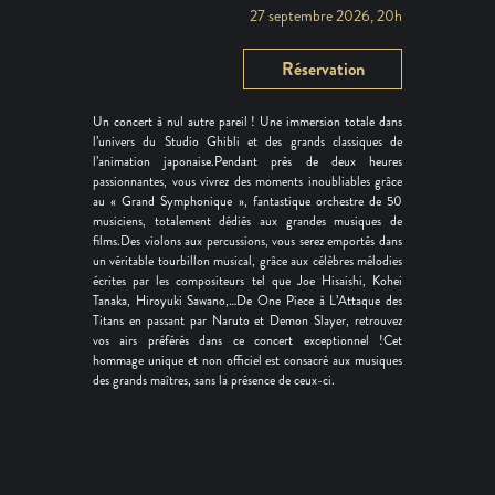
27 septembre 2026, 20h
Réservation
Un concert à nul autre pareil ! Une immersion totale dans
l’univers du Studio Ghibli et des grands classiques de
l’animation japonaise.Pendant près de deux heures
passionnantes, vous vivrez des moments inoubliables grâce
au « Grand Symphonique », fantastique orchestre de 50
musiciens, totalement dédiés aux grandes musiques de
films.Des violons aux percussions, vous serez emportés dans
un véritable tourbillon musical, grâce aux célèbres mélodies
écrites par les compositeurs tel que Joe Hisaishi, Kohei
Tanaka, Hiroyuki Sawano,…De One Piece à L’Attaque des
Titans en passant par Naruto et Demon Slayer, retrouvez
vos airs préférés dans ce concert exceptionnel !Cet
hommage unique et non officiel est consacré aux musiques
des grands maîtres, sans la présence de ceux-ci.