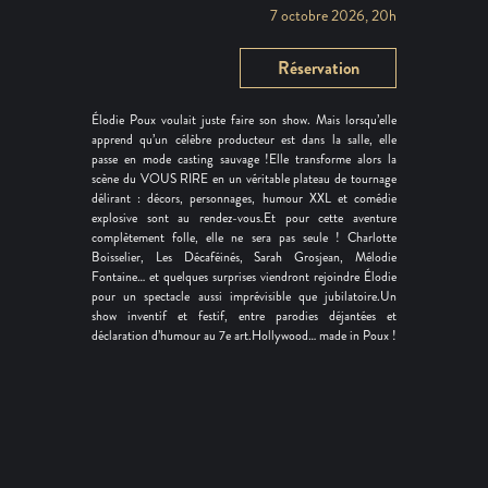
7 octobre 2026, 20h
Réservation
Élodie Poux voulait juste faire son show. Mais lorsqu’elle
apprend qu’un célèbre producteur est dans la salle, elle
passe en mode casting sauvage !Elle transforme alors la
scène du VOUS RIRE en un véritable plateau de tournage
délirant : décors, personnages, humour XXL et comédie
explosive sont au rendez-vous.Et pour cette aventure
complètement folle, elle ne sera pas seule ! Charlotte
Boisselier, Les Décaféinés, Sarah Grosjean, Mélodie
Fontaine… et quelques surprises viendront rejoindre Élodie
pour un spectacle aussi imprévisible que jubilatoire.Un
show inventif et festif, entre parodies déjantées et
déclaration d’humour au 7e art.Hollywood… made in Poux !