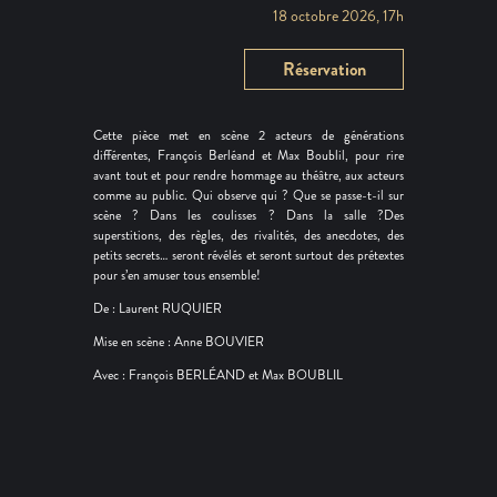
18 octobre 2026, 17h
Réservation
Cette pièce met en scène 2 acteurs de générations
différentes, François Berléand et Max Boublil, pour rire
avant tout et pour rendre hommage au théâtre, aux acteurs
comme au public. Qui observe qui ? Que se passe-t-il sur
scène ? Dans les coulisses ? Dans la salle ?Des
superstitions, des règles, des rivalités, des anecdotes, des
petits secrets… seront révélés et seront surtout des prétextes
pour s’en amuser tous ensemble!
De : Laurent RUQUIER
Mise en scène : Anne BOUVIER
Avec : François BERLÉAND et Max BOUBLIL