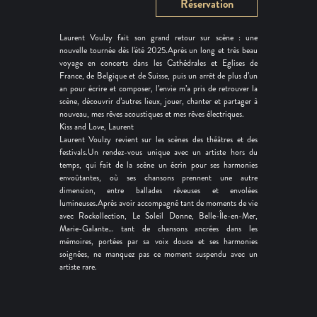
Réservation
Laurent Voulzy fait son grand retour sur scène : une
nouvelle tournée dès l'été 2025.Après un long et très beau
voyage en concerts dans les Cathédrales et Eglises de
France, de Belgique et de Suisse, puis un arrêt de plus d’un
an pour écrire et composer, l’envie m’a pris de retrouver la
scène, découvrir d’autres lieux, jouer, chanter et partager à
nouveau, mes rêves acoustiques et mes rêves électriques.
Kiss and Love, Laurent
Laurent Voulzy revient sur les scènes des théâtres et des
festivals.Un rendez-vous unique avec un artiste hors du
temps, qui fait de la scène un écrin pour ses harmonies
envoûtantes, où ses chansons prennent une autre
dimension, entre ballades rêveuses et envolées
lumineuses.Après avoir accompagné tant de moments de vie
avec Rockollection, Le Soleil Donne, Belle-Île-en-Mer,
Marie-Galante… tant de chansons ancrées dans les
mémoires, portées par sa voix douce et ses harmonies
soignées, ne manquez pas ce moment suspendu avec un
artiste rare.