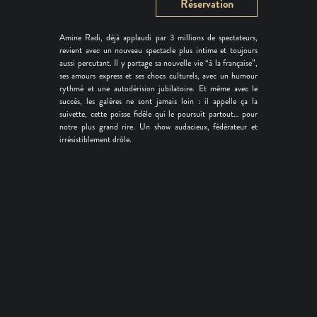
Réservation
Amine Radi, déjà applaudi par 3 millions de spectateurs,
revient avec un nouveau spectacle plus intime et toujours
aussi percutant. Il y partage sa nouvelle vie “à la française”,
ses amours express et ses chocs culturels, avec un humour
rythmé et une autodérision jubilatoire. Et même avec le
succès, les galères ne sont jamais loin : il appelle ça la
suivette, cette poisse fidèle qui le poursuit partout… pour
notre plus grand rire. Un show audacieux, fédérateur et
irrésistiblement drôle.