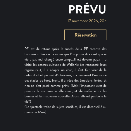
PRÉVU
17 novembre 2026, 20h
Réservation
PE est de retour après le succès de « PE raconte des
histoires drôles » et le moins que l’on puisse dire c’est que sa
vie a pas mal changé entre temps…Il est devenu papa, il a
visité les centres culturels de Wallonie (et rencontré leurs
régisseurs…), il a adopté un chat, il s’est fait virer de la
radio, il a fait pas mal d’interviews, il a découvert l’ambiance
des stades de foot, bref… il a vécu des émotions fortes, et
rien ne s’est passé comme prévu !Mais l’important c’est de
prendre la vie comme elle vient, et de surfer entre les
bonnes et les mauvaises nouvelles.Alors, elle est pas belle la
vie?!
(Le spectacle traite de sujets sensibles, il est déconseillé au
moins de 12ans)