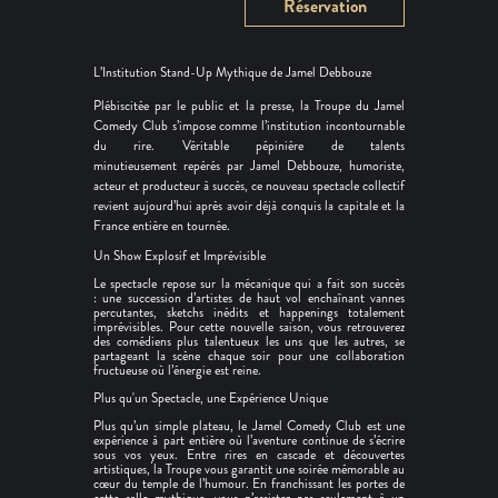
Réservation
L’Institution Stand-Up Mythique de Jamel Debbouze
Plébiscitée par le public et la presse, la Troupe du Jamel
Comedy Club s’impose comme l’institution incontournable
du rire. Véritable pépinière de talents
minutieusement repérés par Jamel Debbouze, humoriste,
acteur et producteur à succès, ce nouveau spectacle collectif
revient aujourd’hui après avoir déjà conquis la capitale et la
France entière en tournée.
Un Show Explosif et Imprévisible
Le spectacle repose sur la mécanique qui a fait son succès
: une succession d’artistes de haut vol enchaînant vannes
percutantes, sketchs inédits et happenings totalement
imprévisibles. Pour cette nouvelle saison, vous retrouverez
des comédiens plus talentueux les uns que les autres, se
partageant la scène chaque soir pour une collaboration
fructueuse où l’énergie est reine.
Plus qu'un Spectacle, une Expérience Unique
Plus qu’un simple plateau, le Jamel Comedy Club est une
expérience à part entière où l’aventure continue de s’écrire
sous vos yeux. Entre rires en cascade et découvertes
artistiques, la Troupe vous garantit une soirée mémorable au
cœur du temple de l’humour. En franchissant les portes de