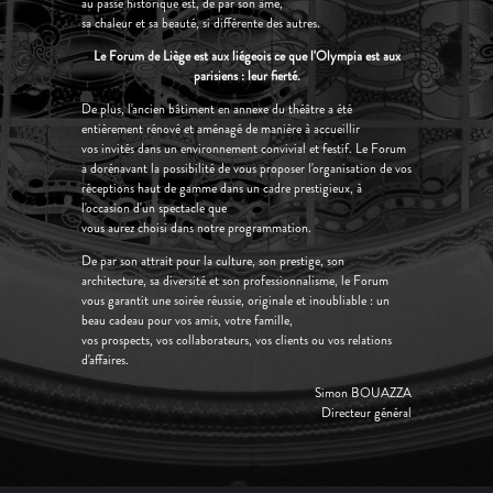
au passé historique est, de par son âme,
sa chaleur et sa beauté, si différente des autres.
Le Forum de Liège est aux liégeois ce que l'Olympia est aux
parisiens : leur fierté.
De plus, l'ancien bâtiment en annexe du théâtre a été
entièrement rénové et aménagé de manière à accueillir
vos invités dans un environnement convivial et festif. Le Forum
a dorénavant la possibilité de vous proposer l'organisation de vos
réceptions haut de gamme dans un cadre prestigieux, à
l'occasion d'un spectacle que
vous aurez choisi dans notre programmation.
De par son attrait pour la culture, son prestige, son
architecture, sa diversité et son professionnalisme, le Forum
vous garantit une soirée réussie, originale et inoubliable : un
beau cadeau pour vos amis, votre famille,
vos prospects, vos collaborateurs, vos clients ou vos relations
d'affaires.
Simon BOUAZZA
Directeur général